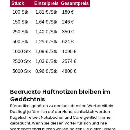
Stück
Einzelpreis
Gesamtpreis
100 Stk
1,81 € /Stk
180 €
150 Stk
1,64 € /Stk
246 €
250 Stk
1,40 € /Stk
350 €
500 Stk
1,25 € /Stk
624 €
1000 Stk
1,09 € /Stk
1090 €
2500 Stk
1,03 € /Stk
2574 €
5000 Stk
0,96 € /Stk
4800 €
Bedruckte Haftnotizen bleiben im
Gedächtnis
Büroartikel gehören zu den beliebtesten Werbemitteln.
Das liegt ja förmlich auf der Hand, schließlich werden
Kugelschreiber, Notizbücher und Co. eigentlich immer
gebraucht. Wenn Sie diesen Vorteil für sich und Ihre
Werbebotschaft nutzen wollen, sollten Sie gleich unsere