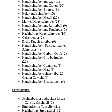
Kugelschreiber günstig (11)
Kugelschreiber mit Gravur (20)
Kugelschreiber-Express (3)
Holzkugelschreiber (15)
Kugelschreiber Metall (26)
Marken Kugelschreiber (28)
Kugelschreiber mit Rollerball (0)
Kugelschreiber mit Touchpen (5)
Nachhaltige Kugelschreiber (19)
Gelschreiber (2)
Dicke Kugelschreiber (6)
Kugelschreiber - Personalisiertes
Schreibset (4)
Kugelschreiber Carbon-Optik (2)
Kugelschreiber Clip bedrucken
(22)
Kugelschreiber Gummiert (3)
Kugelschreiber Matt (8)
Kugelschreiber schwer über 20
Gramm Gewicht (6)
Kugelschreiber-Ersatzminen (4)
Streuartikel
Aschenbecher bedrucken lassen
– Günstig & schnell (6)
Einkaufschip-Topseller (21)
Nachhaltige Streuartikel (12)