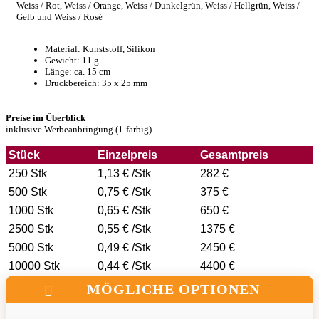
Weiss / Rot, Weiss / Orange, Weiss / Dunkelgrün, Weiss / Hellgrün, Weiss /
Gelb und Weiss / Rosé
Material: Kunststoff, Silikon
Gewicht: 11 g
Länge: ca. 15 cm
Druckbereich: 35 x 25 mm
Preise im Überblick
inklusive Werbeanbringung (1-farbig)
Stück
Einzelpreis
Gesamtpreis
250 Stk
1,13 € /Stk
282 €
500 Stk
0,75 € /Stk
375 €
1000 Stk
0,65 € /Stk
650 €
2500 Stk
0,55 € /Stk
1375 €
5000 Stk
0,49 € /Stk
2450 €
10000 Stk
0,44 € /Stk
4400 €
MÖGLICHE OPTIONEN