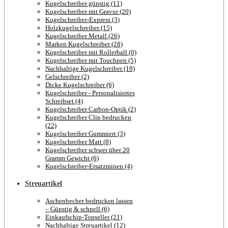
Kugelschreiber günstig (11)
Kugelschreiber mit Gravur (20)
Kugelschreiber-Express (3)
Holzkugelschreiber (15)
Kugelschreiber Metall (26)
Marken Kugelschreiber (28)
Kugelschreiber mit Rollerball (0)
Kugelschreiber mit Touchpen (5)
Nachhaltige Kugelschreiber (19)
Gelschreiber (2)
Dicke Kugelschreiber (6)
Kugelschreiber - Personalisiertes
Schreibset (4)
Kugelschreiber Carbon-Optik (2)
Kugelschreiber Clip bedrucken
(22)
Kugelschreiber Gummiert (3)
Kugelschreiber Matt (8)
Kugelschreiber schwer über 20
Gramm Gewicht (6)
Kugelschreiber-Ersatzminen (4)
Streuartikel
Aschenbecher bedrucken lassen
– Günstig & schnell (6)
Einkaufschip-Topseller (21)
Nachhaltige Streuartikel (12)