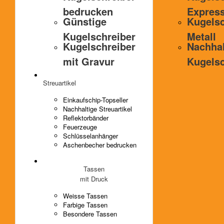
bedrucken
Expres
Günstige
Kugelsc
Kugelschreiber
Metall
Kugelschreiber
Nachhal
mit Gravur
Kugelsc
Streuartikel
Einkaufschip-Topseller
Nachhaltige Streuartikel
Reflektorbänder
Feuerzeuge
Schlüsselanhänger
Aschenbecher bedrucken
Tassen
mit Druck
Weisse Tassen
Farbige Tassen
Besondere Tassen