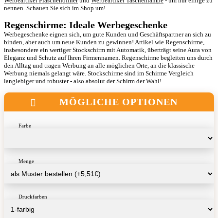
Werbeartikel Flaschenöffner
und
Werbeartikel Taschenlampe
- um nur einige zu
nennen. Schauen Sie sich im Shop um!
Regenschirme: Ideale Werbegeschenke
Werbegeschenke eignen sich, um gute Kunden und Geschäftspartner an sich zu
binden, aber auch um neue Kunden zu gewinnen! Artikel wie Regenschirme,
insbesondere ein wertiger Stockschirm mit Automatik, überträgt seine Aura von
Eleganz und Schutz auf Ihren Firmennamen. Regenschirme begleiten uns durch
den Alltag und tragen Werbung an alle möglichen Orte, an die klassische
Werbung niemals gelangt wäre. Stockschirme sind im Schirme Vergleich
langlebiger und robuster - also absolut der Schirm der Wahl!
MÖGLICHE OPTIONEN
Farbe
Menge
Druckfarben