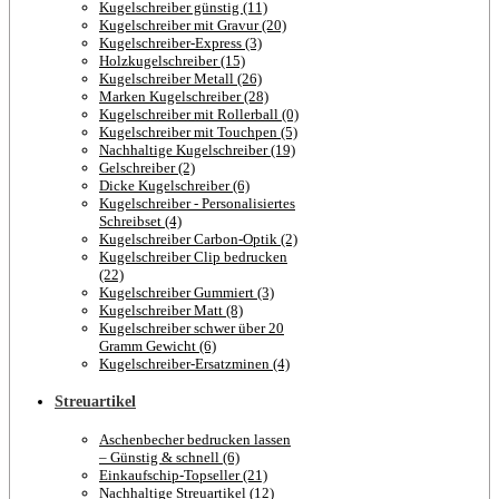
Kugelschreiber günstig (11)
Kugelschreiber mit Gravur (20)
Kugelschreiber-Express (3)
Holzkugelschreiber (15)
Kugelschreiber Metall (26)
Marken Kugelschreiber (28)
Kugelschreiber mit Rollerball (0)
Kugelschreiber mit Touchpen (5)
Nachhaltige Kugelschreiber (19)
Gelschreiber (2)
Dicke Kugelschreiber (6)
Kugelschreiber - Personalisiertes
Schreibset (4)
Kugelschreiber Carbon-Optik (2)
Kugelschreiber Clip bedrucken
(22)
Kugelschreiber Gummiert (3)
Kugelschreiber Matt (8)
Kugelschreiber schwer über 20
Gramm Gewicht (6)
Kugelschreiber-Ersatzminen (4)
Streuartikel
Aschenbecher bedrucken lassen
– Günstig & schnell (6)
Einkaufschip-Topseller (21)
Nachhaltige Streuartikel (12)