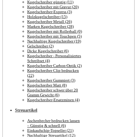
Kugelschreiber günstig (11)
Kugelschreiber mit Gravur (20)
Kugelschreiber-Express (3)
Holzkugelschreiber (15)
Kugelschreiber Metall (26)
Marken Kugelschreiber (28)
Kugelschreiber mit Rollerball (0)
Kugelschreiber mit Touchpen (5)
Nachhaltige Kugelschreiber (19)
Gelschreiber (2)
Dicke Kugelschreiber (6)
Kugelschreiber - Personalisiertes
Schreibset (4)
Kugelschreiber Carbon-Optik (2)
Kugelschreiber Clip bedrucken
(22)
Kugelschreiber Gummiert (3)
Kugelschreiber Matt (8)
Kugelschreiber schwer über 20
Gramm Gewicht (6)
Kugelschreiber-Ersatzminen (4)
Streuartikel
Aschenbecher bedrucken lassen
– Günstig & schnell (6)
Einkaufschip-Topseller (21)
Nachhaltige Streuartikel (12)