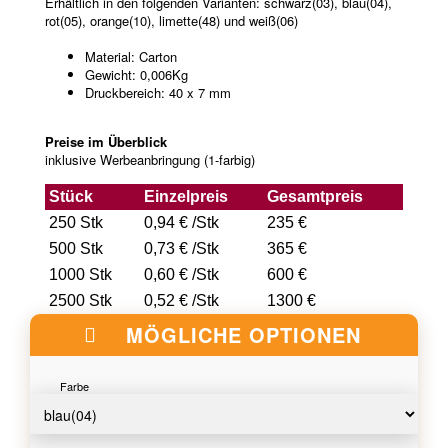
Erhältlich in den folgenden Varianten: schwarz(03), blau(04),
rot(05), orange(10), limette(48) und weiß(06)
Material: Carton
Gewicht: 0,006Kg
Druckbereich: 40 x 7 mm
Preise im Überblick
inklusive Werbeanbringung (1-farbig)
Stück
Einzelpreis
Gesamtpreis
250 Stk
0,94 € /Stk
235 €
500 Stk
0,73 € /Stk
365 €
1000 Stk
0,60 € /Stk
600 €
2500 Stk
0,52 € /Stk
1300 €
MÖGLICHE OPTIONEN
Farbe