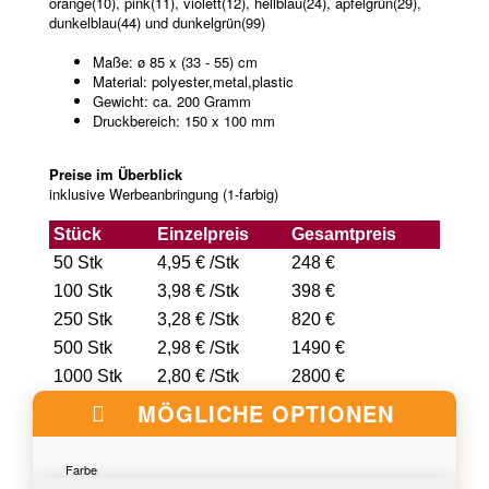
orange(10), pink(11), violett(12), hellblau(24), apfelgrün(29),
dunkelblau(44) und dunkelgrün(99)
Maße: ø 85 x (33 - 55) cm
Material: polyester,metal,plastic
Gewicht: ca. 200 Gramm
Druckbereich: 150 x 100 mm
Preise im Überblick
inklusive Werbeanbringung (1-farbig)
Stück
Einzelpreis
Gesamtpreis
50 Stk
4,95 € /Stk
248 €
100 Stk
3,98 € /Stk
398 €
250 Stk
3,28 € /Stk
820 €
500 Stk
2,98 € /Stk
1490 €
1000 Stk
2,80 € /Stk
2800 €
MÖGLICHE OPTIONEN
Farbe