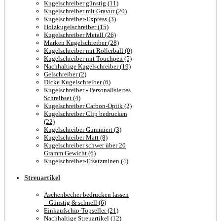
Kugelschreiber günstig (11)
Kugelschreiber mit Gravur (20)
Kugelschreiber-Express (3)
Holzkugelschreiber (15)
Kugelschreiber Metall (26)
Marken Kugelschreiber (28)
Kugelschreiber mit Rollerball (0)
Kugelschreiber mit Touchpen (5)
Nachhaltige Kugelschreiber (19)
Gelschreiber (2)
Dicke Kugelschreiber (6)
Kugelschreiber - Personalisiertes
Schreibset (4)
Kugelschreiber Carbon-Optik (2)
Kugelschreiber Clip bedrucken
(22)
Kugelschreiber Gummiert (3)
Kugelschreiber Matt (8)
Kugelschreiber schwer über 20
Gramm Gewicht (6)
Kugelschreiber-Ersatzminen (4)
Streuartikel
Aschenbecher bedrucken lassen
– Günstig & schnell (6)
Einkaufschip-Topseller (21)
Nachhaltige Streuartikel (12)