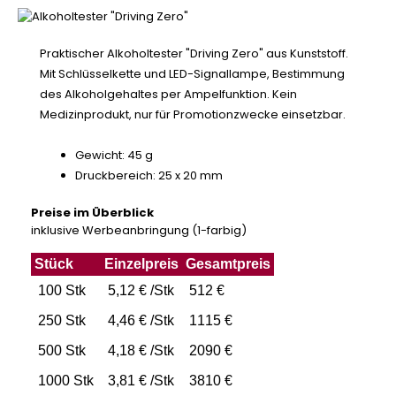
Praktischer Alkoholtester "Driving Zero" aus Kunststoff.
Mit Schlüsselkette und LED-Signallampe, Bestimmung
des Alkoholgehaltes per Ampelfunktion. Kein
Medizinprodukt, nur für Promotionzwecke einsetzbar.
Gewicht: 45 g
Druckbereich: 25 x 20 mm
Preise im Überblick
inklusive Werbeanbringung (1-farbig)
Stück
Einzelpreis
Gesamtpreis
100 Stk
5,12 € /Stk
512 €
250 Stk
4,46 € /Stk
1115 €
500 Stk
4,18 € /Stk
2090 €
1000 Stk
3,81 € /Stk
3810 €