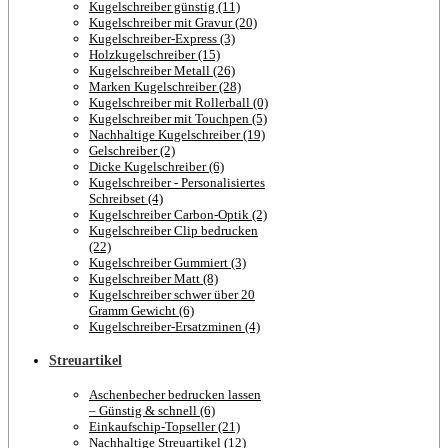
Kugelschreiber günstig (11)
Kugelschreiber mit Gravur (20)
Kugelschreiber-Express (3)
Holzkugelschreiber (15)
Kugelschreiber Metall (26)
Marken Kugelschreiber (28)
Kugelschreiber mit Rollerball (0)
Kugelschreiber mit Touchpen (5)
Nachhaltige Kugelschreiber (19)
Gelschreiber (2)
Dicke Kugelschreiber (6)
Kugelschreiber - Personalisiertes
Schreibset (4)
Kugelschreiber Carbon-Optik (2)
Kugelschreiber Clip bedrucken
(22)
Kugelschreiber Gummiert (3)
Kugelschreiber Matt (8)
Kugelschreiber schwer über 20
Gramm Gewicht (6)
Kugelschreiber-Ersatzminen (4)
Streuartikel
Aschenbecher bedrucken lassen
– Günstig & schnell (6)
Einkaufschip-Topseller (21)
Nachhaltige Streuartikel (12)