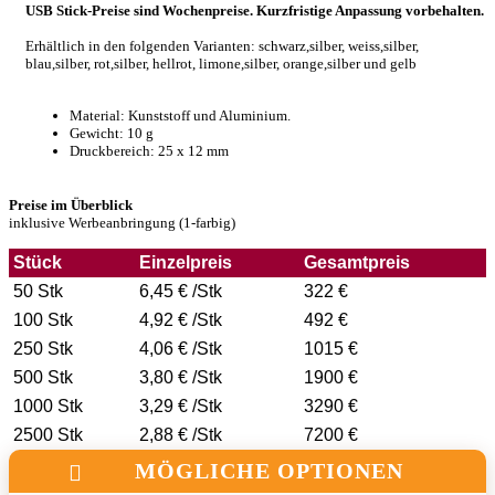
USB Stick-Preise sind Wochenpreise. Kurzfristige Anpassung vorbehalten.
Erhältlich in den folgenden Varianten: schwarz,silber, weiss,silber,
blau,silber, rot,silber, hellrot, limone,silber, orange,silber und gelb
Material: Kunststoff und Aluminium.
Gewicht: 10 g
Druckbereich: 25 x 12 mm
Preise im Überblick
inklusive Werbeanbringung (1-farbig)
Stück
Einzelpreis
Gesamtpreis
50 Stk
6,45 € /Stk
322 €
100 Stk
4,92 € /Stk
492 €
250 Stk
4,06 € /Stk
1015 €
500 Stk
3,80 € /Stk
1900 €
1000 Stk
3,29 € /Stk
3290 €
2500 Stk
2,88 € /Stk
7200 €
MÖGLICHE OPTIONEN