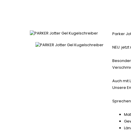
Parker Jot
NEU: jetzt
Besondere
Verschmie
Auch mit L
Unsere Em
Sprechen 
Mat
Gew
Län