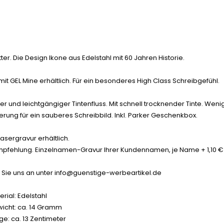
ter. Die Design Ikone aus Edelstahl mit 60 Jahren Historie.
 mit GEL Mine erhältlich. Für ein besonderes High Class Schreibgefühl.
r und leichtgängiger Tintenfluss. Mit schnell trocknender Tinte. Weni
rung für ein sauberes Schreibbild. Inkl. Parker Geschenkbox.
asergravur erhältlich.
pfehlung. Einzelnamen-Gravur Ihrer Kundennamen, je Name + 1,10 €
Sie uns an unter info@guenstige-werbeartikel.de
erial: Edelstahl
icht: ca. 14 Gramm
ge: ca. 13 Zentimeter