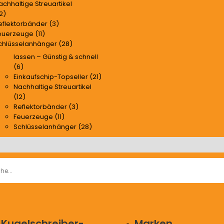
Kugelschreiber-
achhaltige Streuartikel
Ersatzminen (4)
2)
eflektorbänder (3)
treuartikel
euerzeuge (11)
chlüsselanhänger (28)
Aschenbecher bedrucken
lassen – Günstig & schnell
(6)
Einkaufschip-Topseller (21)
Nachhaltige Streuartikel
(12)
Reflektorbänder (3)
Feuerzeuge (11)
Schlüsselanhänger (28)
Kugelschreiber-
Marken