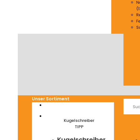
N
(1
R
S
F
S
Unser Sortiment
Kugelschreiber
TIPP
Kugelschreiber