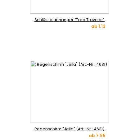
Schlüsselanhänger "Tree Traveler"
ab
1.13
Regenschirm "Jella" (Art.-Nr.: 4631)
ab
7.95