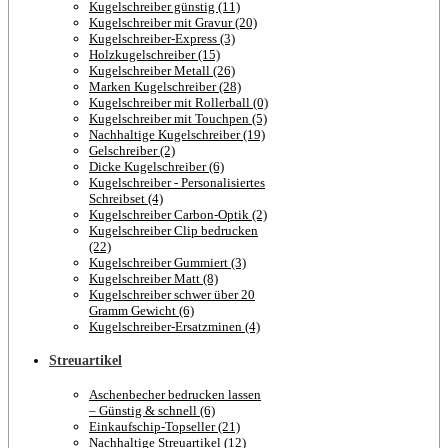
Kugelschreiber günstig (11)
Kugelschreiber mit Gravur (20)
Kugelschreiber-Express (3)
Holzkugelschreiber (15)
Kugelschreiber Metall (26)
Marken Kugelschreiber (28)
Kugelschreiber mit Rollerball (0)
Kugelschreiber mit Touchpen (5)
Nachhaltige Kugelschreiber (19)
Gelschreiber (2)
Dicke Kugelschreiber (6)
Kugelschreiber - Personalisiertes
Schreibset (4)
Kugelschreiber Carbon-Optik (2)
Kugelschreiber Clip bedrucken
(22)
Kugelschreiber Gummiert (3)
Kugelschreiber Matt (8)
Kugelschreiber schwer über 20
Gramm Gewicht (6)
Kugelschreiber-Ersatzminen (4)
Streuartikel
Aschenbecher bedrucken lassen
– Günstig & schnell (6)
Einkaufschip-Topseller (21)
Nachhaltige Streuartikel (12)