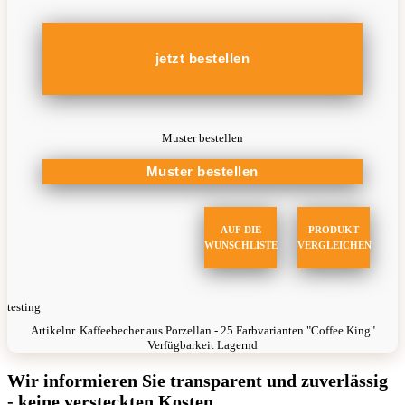
Muster bestellen
AUF DIE
PRODUKT
WUNSCHLISTE
VERGLEICHEN
testing
Artikelnr.
Kaffeebecher aus Porzellan - 25 Farbvarianten "Coffee King"
Verfügbarkeit
Lagernd
Wir informieren Sie transparent und zuverlässig
- keine versteckten Kosten