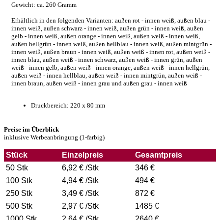
Gewicht: ca. 260 Gramm
Erhältlich in den folgenden Varianten: außen rot - innen weiß, außen blau -
innen weiß, außen schwarz - innen weiß, außen grün - innen weiß, außen
gelb - innen weiß, außen orange - innen weiß, außen weiß - innen weiß,
außen hellgrün - innen weiß, außen hellblau - innen weiß, außen mintgrün -
innen weiß, außen braun - innen weiß, außen weiß - innen rot, außen weiß -
innen blau, außen weiß - innen schwarz, außen weiß - innen grün, außen
weiß - innen gelb, außen weiß - innen orange, außen weiß - innen hellgrün,
außen weiß - innen hellblau, außen weiß - innen mintgrün, außen weiß -
innen braun, außen weiß - innen grau und außen grau - innen weiß
Druckbereich: 220 x 80 mm
Preise im Überblick
inklusive Werbeanbringung (1-farbig)
Stück
Einzelpreis
Gesamtpreis
50 Stk
6,92 € /Stk
346 €
100 Stk
4,94 € /Stk
494 €
250 Stk
3,49 € /Stk
872 €
500 Stk
2,97 € /Stk
1485 €
1000 Stk
2,64 € /Stk
2640 €