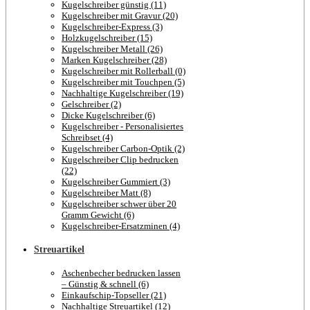
Kugelschreiber günstig (11)
Kugelschreiber mit Gravur (20)
Kugelschreiber-Express (3)
Holzkugelschreiber (15)
Kugelschreiber Metall (26)
Marken Kugelschreiber (28)
Kugelschreiber mit Rollerball (0)
Kugelschreiber mit Touchpen (5)
Nachhaltige Kugelschreiber (19)
Gelschreiber (2)
Dicke Kugelschreiber (6)
Kugelschreiber - Personalisiertes
Schreibset (4)
Kugelschreiber Carbon-Optik (2)
Kugelschreiber Clip bedrucken
(22)
Kugelschreiber Gummiert (3)
Kugelschreiber Matt (8)
Kugelschreiber schwer über 20
Gramm Gewicht (6)
Kugelschreiber-Ersatzminen (4)
Streuartikel
Aschenbecher bedrucken lassen
– Günstig & schnell (6)
Einkaufschip-Topseller (21)
Nachhaltige Streuartikel (12)