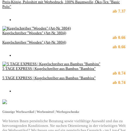
Preis-König, Poloshirt mit Werbedruck, 100% Baumwolle, Öko-Tex "Basic
Polo"
ab
7.37
Kugelschreiber "Wooden" (Art-Nr. 3804)
ab
0.66
Kugelschreiber "Wooden" (Art-Nr. 3804)
ab
0.66
5 TAGE EXPRESS | Kugelschreiber aus Bambus "Bambira"
ab
0.74
5 TAGE EXPRESS | Kugelschreiber aus Bambus "Bambira"
ab
0.74
Günstige Werbeartikel | Werbemittel | Werbegeschenke
Wir bieten Ihnen persönliche Beratung sowie vielfältige Auswahl und das zu
hervorragenden Konditionen. Sie suchen Orientierung in der vielseitigen Welt
der Werbeartikel? Wir freuen uns auf ein persönliches Gespräch - im Live-Chat,